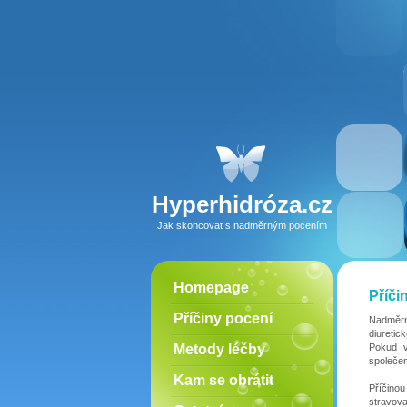
Hyperhidróza.cz
Jak skoncovat s nadměrným pocením
Homepage
Příči
Příčiny pocení
Nadměrné
diuretic
Metody léčby
Pokud v
společen
Kam se obrátit
Příčinou
stravov