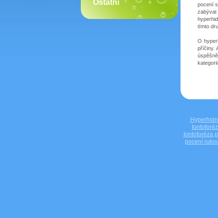
Ostatní
pocení s
zabývat
hyperhid
tímto dr
O hyperh
příčiny.
úspěšně
kategori
Hyperhidr
Iontoforé
Iontoforéza 
pocení ruko